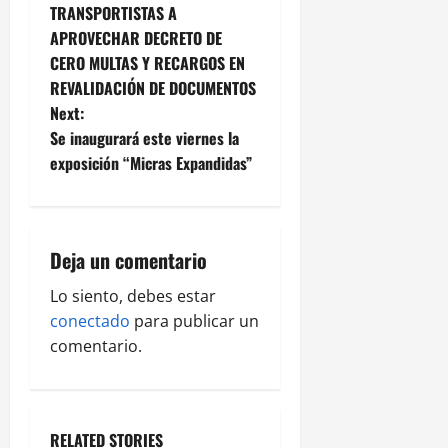
o
TRANSPORTISTAS A
APROVECHAR DECRETO DE
s
CERO MULTAS Y RECARGOS EN
t
REVALIDACIÓN DE DOCUMENTOS
Next:
n
Se inaugurará este viernes la
exposición “Micras Expandidas”
a
v
i
Deja un comentario
g
Lo siento, debes estar
conectado
para publicar un
a
comentario.
t
i
RELATED STORIES