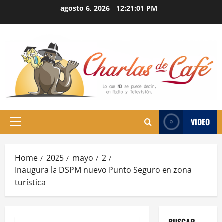
Skip
agosto 6, 2026
12:21:02 PM
to
content
VIDEO
Primary
Menu
Home
2025
mayo
2
Inaugura la DSPM nuevo Punto Seguro en zona
turística
BUSCAR