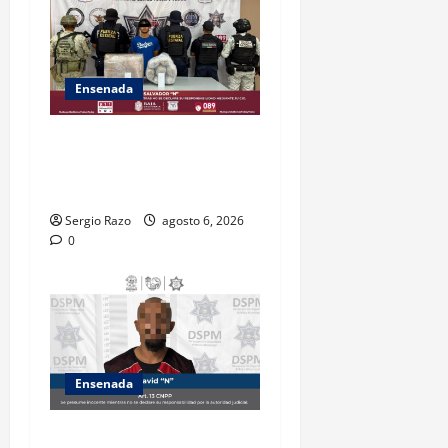
Ensenada
ASEGURA FUERZA ESTATAL
AL “KRIKEN” EN VALLE DE
GUADALUPE
Sergio Razo
agosto 6, 2026
0
Ensenada
Es asegurado hombre por