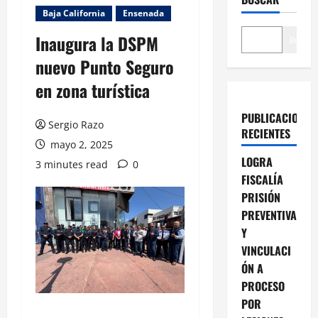
Baja California
Ensenada
Inaugura la DSPM
Buscar
nuevo Punto Seguro
en zona turística
PUBLICACIONES
Sergio Razo
RECIENTES
mayo 2, 2025
LOGRA
3 minutes read
0
FISCALÍA
PRISIÓN
PREVENTIVA
Y
VINCULACI
ÓN A
PROCESO
POR