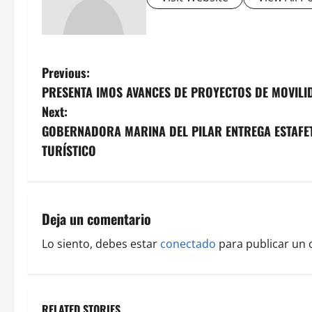
P
Previous:
PRESENTA IMOS AVANCES DE PROYECTOS DE MOVILI
o
Next:
s
GOBERNADORA MARINA DEL PILAR ENTREGA ESTAFET
TURÍSTICO
t
n
a
Deja un comentario
v
Lo siento, debes estar
conectado
para publicar un 
i
g
RELATED STORIES