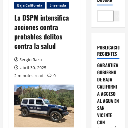
Baja California
Ensenada
La DSPM intensifica
Buscar
acciones contra
probables delitos
contra la salud
PUBLICACIONES
RECIENTES
Sergio Razo
GARANTIZA
abril 30, 2025
GOBIERNO
2 minutes read
0
DE BAJA
CALIFORNI
A ACCESO
AL AGUA EN
SAN
VICENTE
CON