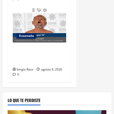
Ensenada
Atiende Policía Municipal
reporte y detiene a hombre
por probable allanamiento
Sergio Razo
agosto 9, 2026
0
LO QUE TE PERDISTE