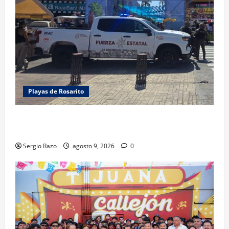
Playas de Rosarito
FUERZA ESTATAL APOYA VIGILANCIA EN BAJA BEACH
FEST; PRIMER NOCHE EN CALMA
Sergio Razo
agosto 9, 2026
0