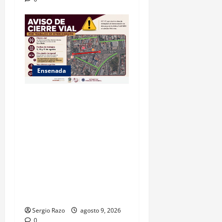
Ensenada
La Dirección de Seguridad
Pública Municipal informa
que, por trabajos de la
CESPE, del 9 al 11 de agosto
se cerrará temporalmente la
avenida Reforma, entre el
bulevar Ramírez Méndez y la
avenida Diamante, en
sentido sur-norte.
Sergio Razo
agosto 9, 2026
0