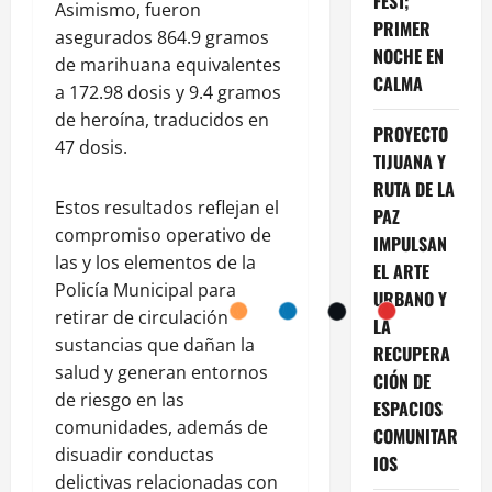
FEST;
Asimismo, fueron
PRIMER
asegurados 864.9 gramos
NOCHE EN
de marihuana equivalentes
CALMA
a 172.98 dosis y 9.4 gramos
de heroína, traducidos en
PROYECTO
47 dosis.
TIJUANA Y
RUTA DE LA
Estos resultados reflejan el
PAZ
compromiso operativo de
IMPULSAN
las y los elementos de la
EL ARTE
Policía Municipal para
URBANO Y
retirar de circulación
LA
sustancias que dañan la
RECUPERA
salud y generan entornos
CIÓN DE
de riesgo en las
ESPACIOS
comunidades, además de
COMUNITAR
disuadir conductas
IOS
delictivas relacionadas con