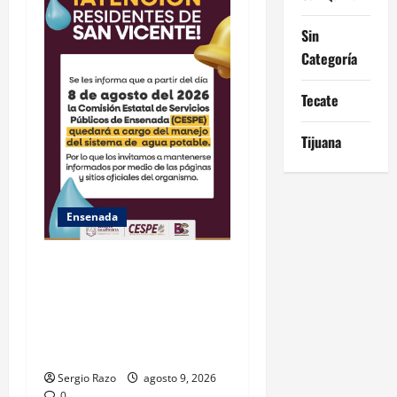
n
Sin
Categoría
Tecate
Tijuana
Ensenada
GARANTIZA GOBIERNO DE
BAJA CALIFORNIA ACCESO
AL AGUA EN SAN VICENTE
CON OPERACIÓN DIRECTA
DE CESPE
Sergio Razo
agosto 9, 2026
0