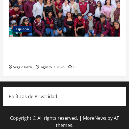
Tijuana
PROYECTO TIJUANA Y RUTA DE LA PAZ IMPULSAN EL
ARTE URBANO Y LA RECUPERACIÓN DE ESPACIOS
COMUNITARIOS
Sergio Razo
agosto 9, 2026
0
Políticas de Privacidad
Copyright © All rights reserved.
|
MoreNews
by AF
themes.