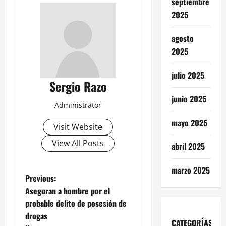
septiembre
2025
agosto
2025
julio 2025
Sergio Razo
junio 2025
Administrator
mayo 2025
Visit Website
View All Posts
abril 2025
marzo 2025
P
Previous:
Aseguran a hombre por el
o
probable delito de posesión de
drogas
s
CATEGORÍAS