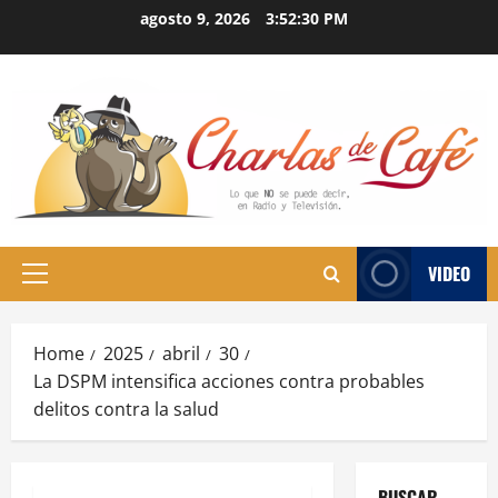
Skip
agosto 9, 2026
3:52:31 PM
to
content
VIDEO
Primary
Menu
Home
2025
abril
30
La DSPM intensifica acciones contra probables
delitos contra la salud
BUSCAR