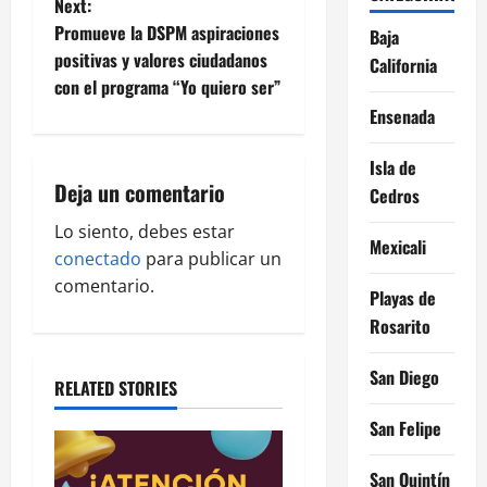
Next:
t
Promueve la DSPM aspiraciones
Baja
positivas y valores ciudadanos
California
n
con el programa “Yo quiero ser”
Ensenada
a
v
Isla de
Deja un comentario
Cedros
i
Lo siento, debes estar
Mexicali
g
conectado
para publicar un
comentario.
Playas de
a
Rosarito
t
San Diego
RELATED STORIES
i
San Felipe
o
San Quintín