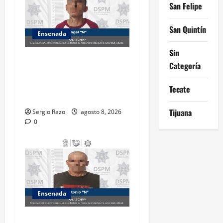
San Felipe
San Quintín
Ensenada
Sin
Detiene la DSPM a probable
Categoría
responsable por presuntos
delitos contra la salud tras
Tecate
intervención de tránsito
Tijuana
Sergio Razo
agosto 8, 2026
0
Ensenada
Es detenido masculino por