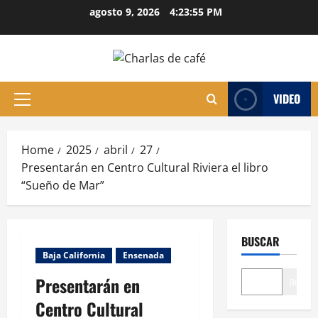
Skip
agosto 9, 2026
4:23:56 PM
to
content
VIDEO
Primary
Menu
Home
2025
abril
27
Presentarán en Centro Cultural Riviera el libro
“Sueño de Mar”
BUSCAR
Baja California
Ensenada
Presentarán en
Buscar
Centro Cultural