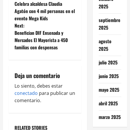
Celebra alcaldesa Claudia
2025
o
Agatón con 4 mil personas en el
evento Mega Kids
septiembre
s
Next:
2025
t
Benefician DIF Ensenada y
Mercados El Mayorista a 450
agosto
n
familias con despensas
2025
a
julio 2025
v
Deja un comentario
junio 2025
i
Lo siento, debes estar
mayo 2025
g
conectado
para publicar un
comentario.
abril 2025
a
marzo 2025
t
RELATED STORIES