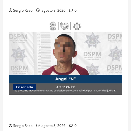
ADOLESCENTE VIOLENTADA POR SU PAREJA
Sergio Razo
agosto 8, 2026
0
Ensenada
Detiene la DSPM a probable responsable por
presuntos delitos contra la salud tras intervención
de tránsito
Sergio Razo
agosto 8, 2026
0