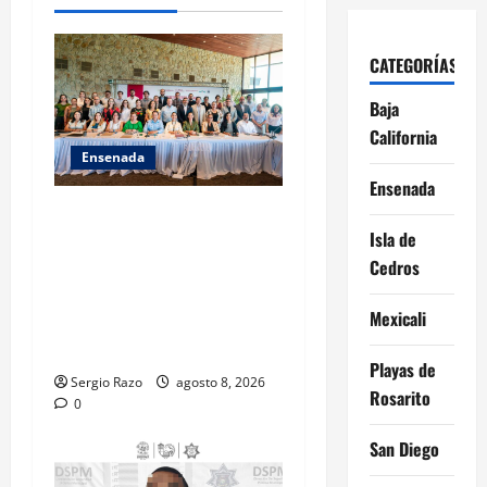
i
o
CATEGORÍAS
n
Baja
California
Ensenada
Ensenada
ACUERDAN AUTORIDADES
Isla de
AMBIENTALES DE TODO EL
Cedros
PAÍS FORTALECER
ESTRATEGIA DE
Mexicali
CONSERVACIÓN Y
RESTAURACIÓN
Playas de
Sergio Razo
agosto 8, 2026
Rosarito
0
San Diego