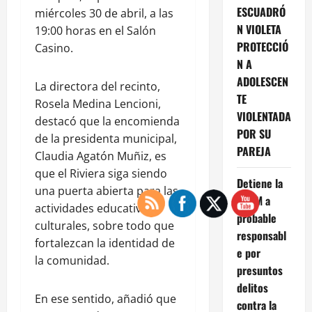
ESCUADRÓ
miércoles 30 de abril, a las
N VIOLETA
19:00 horas en el Salón
PROTECCIÓ
Casino.
N A
ADOLESCEN
La directora del recinto,
TE
Rosela Medina Lencioni,
VIOLENTADA
destacó que la encomienda
POR SU
de la presidenta municipal,
PAREJA
Claudia Agatón Muñiz, es
que el Riviera siga siendo
Detiene la
una puerta abierta para las
DSPM a
actividades educativas y
probable
culturales, sobre todo que
responsabl
fortalezcan la identidad de
e por
la comunidad.
presuntos
delitos
En ese sentido, añadió que
contra la