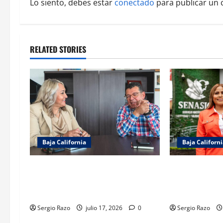
v
Lo siento, debes estar
conectado
para publicar un 
i
g
RELATED STORIES
a
t
i
o
Baja California
Baja Californ
n
REFUERZA COBACH BC
Gestiona Clau
COORDINACIÓN CON LA DIRECCIÓN
autorización 
GENERAL DEL BACHILLERATO
donación de a
Sergio Razo
julio 17, 2026
0
Sergio Razo