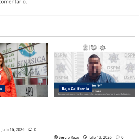
comentario.
ia
Baja California
dia Agatón
Recupera la DSPM vehículo con
de SENASICA para
reporte de robo y detiene a
limentos de cruceros
probable responsable de su
posesión
julio 16, 2026
0
Sergio Razo
julio 13, 2026
0