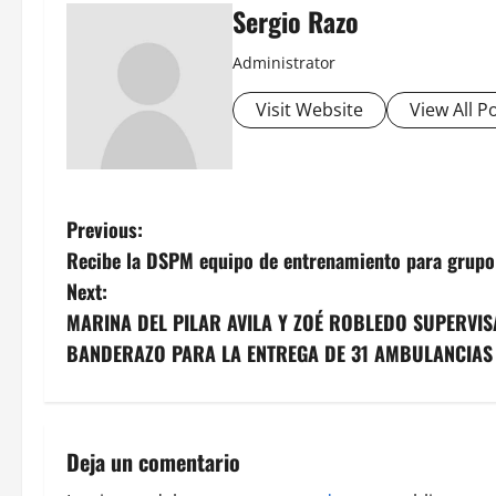
Sergio Razo
Administrator
Visit Website
View All P
P
Previous:
Recibe la DSPM equipo de entrenamiento para grup
o
Next:
s
MARINA DEL PILAR AVILA Y ZOÉ ROBLEDO SUPERVIS
BANDERAZO PARA LA ENTREGA DE 31 AMBULANCIAS
t
n
a
Deja un comentario