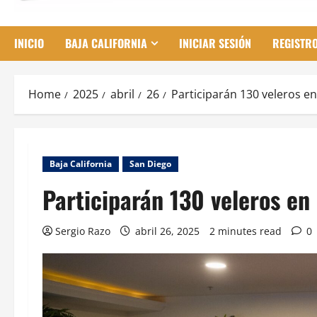
INICIO
BAJA CALIFORNIA
INICIAR SESIÓN
REGISTR
Home
2025
abril
26
Participarán 130 veleros e
Baja California
San Diego
Participarán 130 veleros en
Sergio Razo
abril 26, 2025
2 minutes read
0