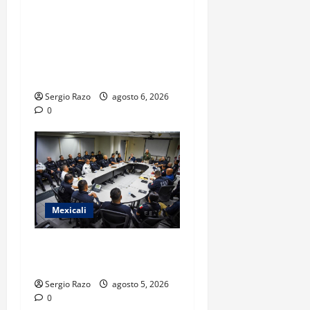
COBACH BC FORTALECE EL
ACOMPAÑAMIENTO DE
MADRES Y PADRES DE
FAMILIA CON
HERRAMIENTAS DIGITALES
Sergio Razo
agosto 6, 2026
0
Mexicali
CIERRAN FILAS POR LA
SEGURIDAD DE MEXICALI
Sergio Razo
agosto 5, 2026
0