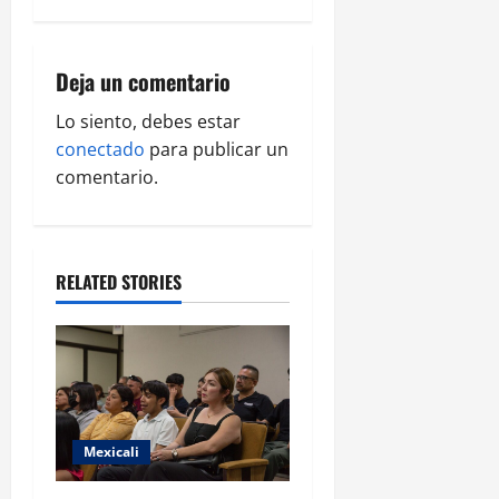
i
g
Deja un comentario
a
Lo siento, debes estar
t
conectado
para publicar un
i
comentario.
o
n
RELATED STORIES
Mexicali