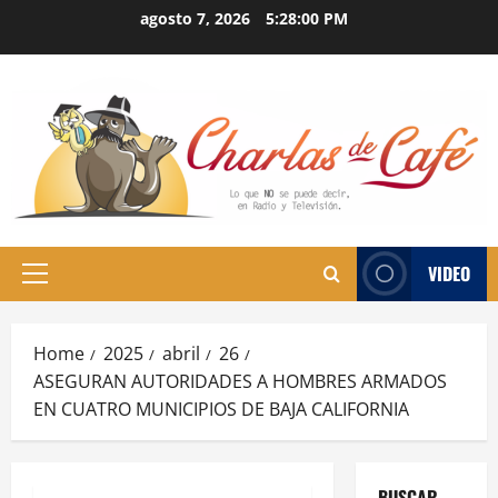
Skip
agosto 7, 2026
5:28:02 PM
to
content
VIDEO
Primary
Menu
Home
2025
abril
26
ASEGURAN AUTORIDADES A HOMBRES ARMADOS
EN CUATRO MUNICIPIOS DE BAJA CALIFORNIA
BUSCAR