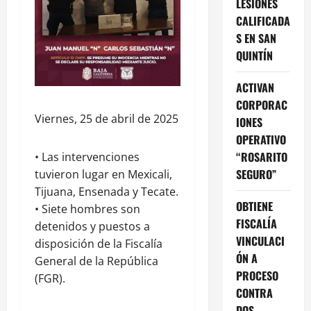
LESIONES
CALIFICADA
S EN SAN
QUINTÍN
ACTIVAN
CORPORAC
Viernes, 25 de abril de 2025
IONES
OPERATIVO
“ROSARITO
• Las intervenciones
SEGURO”
tuvieron lugar en Mexicali,
Tijuana, Ensenada y Tecate.
OBTIENE
• Siete hombres son
FISCALÍA
detenidos y puestos a
VINCULACI
disposición de la Fiscalía
ÓN A
General de la República
PROCESO
(FGR).
CONTRA
DOS