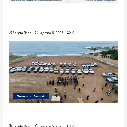
LOGRA FISCALÍA PRISIÓN PREVENTIVA Y
VINCULACIÓN A PROCESO POR LESIONES
CALIFICADAS EN SAN QUINTÍN
Sergio Razo
agosto 6, 2026
0
Playas de Rosarito
ACTIVAN CORPORACIONES OPERATIVO “ROSARITO
SEGURO”
Sergio Razo
agosto 6, 2026
0