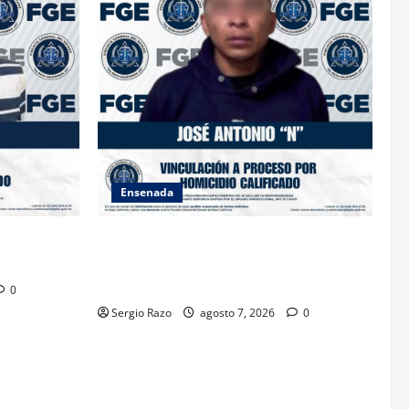
Ensenada
TRA
FISCALÍA GENERAL DEL ESTADO LOGRA
O AGRAVADO
VINCULACIÓN A PROCESO POR
HOMICIDIO CALIFICADO
0
Sergio Razo
agosto 7, 2026
0