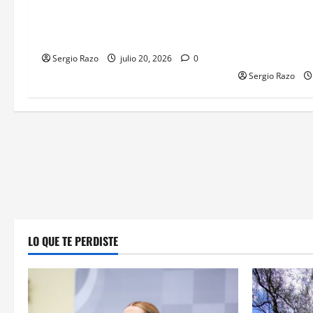
Detiene la DSPM a dos hombres
IMPULSA GOBI
por probable posesión de drogas
CALIFORNIA 
en distintas intervenciones
KUMIAI COMO
Y DESARROLL
Sergio Razo
julio 20, 2026
0
Sergio Razo
LO QUE TE PERDISTE