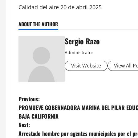
Calidad del aire 20 de abril 2025
ABOUT THE AUTHOR
Sergio Razo
Administrator
Visit Website
View All P
P
Previous:
PROMUEVE GOBERNADORA MARINA DEL PILAR EDUCA
o
BAJA CALIFORNIA
s
Next:
Arrestado hombre por agentes municipales por el pr