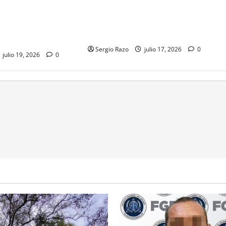
ERNO DE BAJA
posicionamiento y se coloca en el
LA GASTRONOMÍA
segundo lugar de las preferencias
 MOTOR DE TURISMO
por la candidatura de Morena
O COMUNITARIO
Sergio Razo
julio 17, 2026
0
julio 19, 2026
0