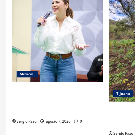
Mexicali
FORTALECE GOBIERNO DE BAJA
Tijuana
CALIFORNIA EL TRANSPORTE ESCOLAR
GRATUITO COMUNDER PARA
DENUNCIA 
ESTUDIANTES
LOCALIZAR
Sergio Razo
agosto 7, 2026
0
MÁS DE 16
Sergio Razo