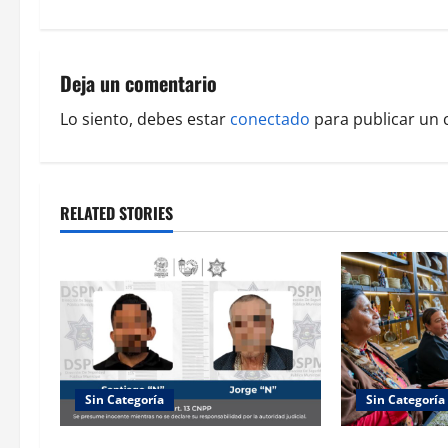
t
n
a
Deja un comentario
v
Lo siento, debes estar
conectado
para publicar un 
i
g
RELATED STORIES
a
t
i
o
Sin Categoría
Sin Categoría
n