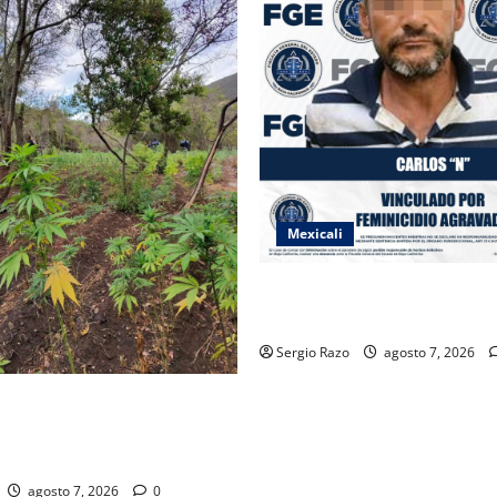
Mexicali
INICIA PROCESO PENAL CON
IMPUTADO POR FEMINICIDI
Sergio Razo
agosto 7, 2026
CIUDADANA PERMITE
 PLANTÍO; SE ASEGURARON
 MIL PLANTAS DE MARIHUANA
agosto 7, 2026
0