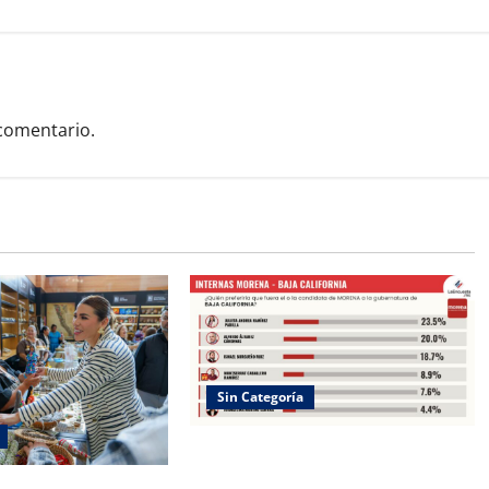
comentario.
Sin Categoría
La encuesta Mx, JulioAlfredo
Álvarez fortalece su