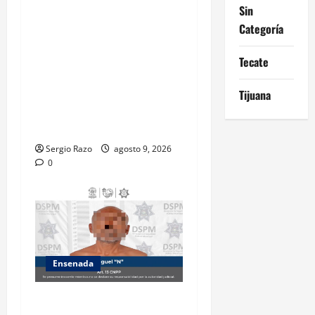
Pública Municipal informa
Sin
que, por trabajos de la
Categoría
CESPE, del 9 al 11 de agosto
se cerrará temporalmente la
Tecate
avenida Reforma, entre el
bulevar Ramírez Méndez y la
Tijuana
avenida Diamante, en
sentido sur-norte.
Sergio Razo
agosto 9, 2026
0
Ensenada
Atiende Policía Municipal