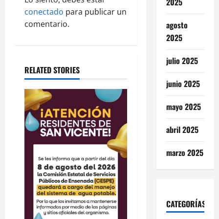
2025
g
conectado
para publicar un
comentario.
agosto
a
2025
t
julio 2025
RELATED STORIES
i
junio 2025
o
mayo 2025
n
abril 2025
marzo 2025
CATEGORÍAS