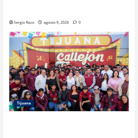
FUERZA ESTATAL APOYA VIGILANCIA EN BAJA BEACH
FEST; PRIMER NOCHE EN CALMA
Sergio Razo
agosto 9, 2026
0
Tijuana
PROYECTO TIJUANA Y RUTA DE LA PAZ IMPULSAN EL
ARTE URBANO Y LA RECUPERACIÓN DE ESPACIOS
COMUNITARIOS