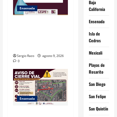
Baja
Ensenada
California
Ensenada
GARANTIZA GOBIERNO DE
BAJA CALIFORNIA ACCESO
Isla de
AL AGUA EN SAN VICENTE
Cedros
CON OPERACIÓN DIRECTA
DE CESPE
Mexicali
Sergio Razo
agosto 9, 2026
0
Playas de
Rosarito
San Diego
San Felipe
Ensenada
San Quintín
La Dirección de Seguridad