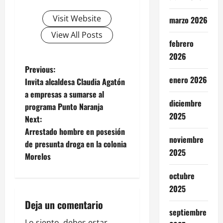
Visit Website
marzo 2026
View All Posts
febrero
2026
P
Previous:
enero 2026
Invita alcaldesa Claudia Agatón
o
a empresas a sumarse al
diciembre
programa Punto Naranja
s
2025
Next:
t
Arrestado hombre en posesión
noviembre
de presunta droga en la colonia
n
2025
Morelos
a
octubre
2025
v
Deja un comentario
septiembre
i
Lo siento, debes estar