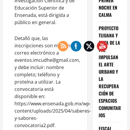
PRIMER
Investigación Científica y de
NOCHE EN
Educación Superior de
CALMA
Ensenada, está dirigida a
público en general.
PROYECTO
TIJUANA Y
Detalló que, las
RUTA DE LA
inscripciones son mediante
PAZ
correo electrónico a
IMPULSAN
eventos.imcudhe@gmail.com,
EL ARTE
y debe incluir: nombre
URBANO Y
completo; teléfono y
LA
proteína a utilizar. La
RECUPERA
convocatoria está
CIÓN DE
disponible en:
ESPACIOS
https://www.ensenada.gob.mx/wp-
COMUNITAR
content/uploads/2025/04/saberes-
IOS
y-sabores-
convocatoria2.pdf.
FISCAL