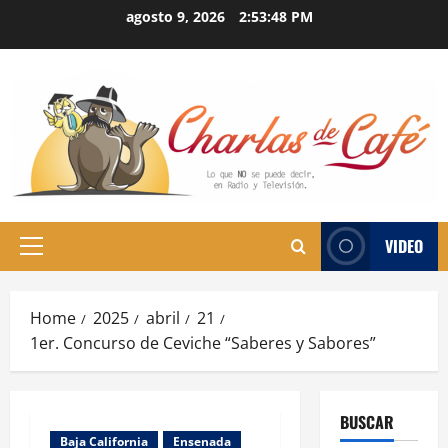
Skip
agosto 9, 2026
2:53:48 PM
to
content
VIDEO
Primary
Menu
Home
2025
abril
21
1er. Concurso de Ceviche “Saberes y Sabores”
BUSCAR
Baja California
Ensenada