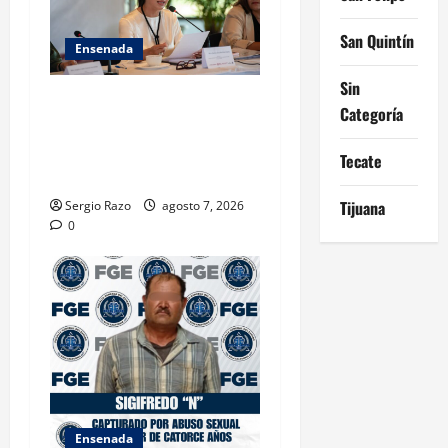
San Quintín
Ensenada
Sin
INICIA 3RA ASAMBLEA
Categoría
NACIONAL DE AUTORIDADES
AMBIENTALES EN ENSENADA
Tecate
BAJA CALIFORNIA
Tijuana
Sergio Razo
agosto 7, 2026
0
Ensenada