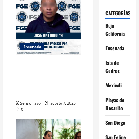
o
CATEGORÍAS
n
Baja
California
Ensenada
Ensenada
Isla de
FISCALÍA GENERAL DEL
Cedros
ESTADO LOGRA
VINCULACIÓN A PROCESO
Mexicali
POR HOMICIDIO
CALIFICADO
Playas de
Sergio Razo
agosto 7, 2026
Rosarito
0
San Diego
San Felipe