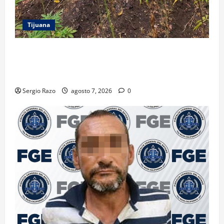
Tijuana
DENUNCIA CIUDADANA PERMITE LOCALIZAR
PLANTÍO; SE ASEGURARON MÁS DE 16 MIL PLANTAS
DE MARIHUANA
Sergio Razo
agosto 7, 2026
0