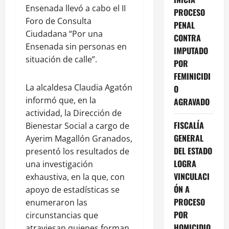
Ensenada llevó a cabo el II
PROCESO
Foro de Consulta
PENAL
Ciudadana “Por una
CONTRA
Ensenada sin personas en
IMPUTADO
situación de calle”.
POR
FEMINICIDI
La alcaldesa Claudia Agatón
O
informó que, en la
AGRAVADO
actividad, la Dirección de
FISCALÍA
Bienestar Social a cargo de
GENERAL
Ayerim Magallón Granados,
DEL ESTADO
presentó los resultados de
LOGRA
una investigación
VINCULACI
exhaustiva, en la que, con
ÓN A
apoyo de estadísticas se
PROCESO
enumeraron las
POR
circunstancias que
HOMICIDIO
atraviesan quienes forman