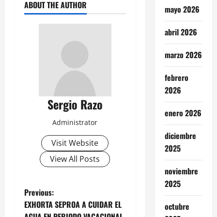
ABOUT THE AUTHOR
mayo 2026
abril 2026
marzo 2026
febrero
2026
Sergio Razo
enero 2026
Administrator
diciembre
Visit Website
2025
View All Posts
noviembre
2025
P
Previous:
EXHORTA SEPROA A CUIDAR EL
octubre
o
AGUA EN PERIODO VACACIONAL