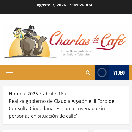
Skip
agosto 7, 2026
5:49:27 AM
to
content
VIDEO
Primary
Menu
Home
2025
abril
16
Realiza gobierno de Claudia Agatón el II Foro de
Consulta Ciudadana “Por una Ensenada sin
personas en situación de calle”