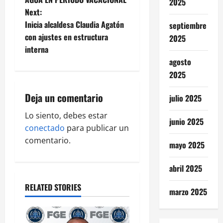
2025
Next:
s
Inicia alcaldesa Claudia Agatón
septiembre
t
con ajustes en estructura
2025
interna
n
agosto
2025
a
Deja un comentario
julio 2025
v
Lo siento, debes estar
i
junio 2025
conectado
para publicar un
g
comentario.
mayo 2025
a
abril 2025
t
RELATED STORIES
marzo 2025
i