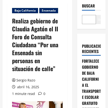
BUSCAR
Baja California
Ensenada
Realiza gobierno de
Buscar
Claudia Agatón el II
Foro de Consulta
Ciudadana “Por una
PUBLICACIONES
Ensenada sin
RECIENTES
personas en
FORTALECE
situación de calle”
GOBIERNO
DE BAJA
CALIFORNI
Sergio Razo
A EL
abril 16, 2025
TRANSPORT
1 minute read
0
E ESCOLAR
GRATUITO