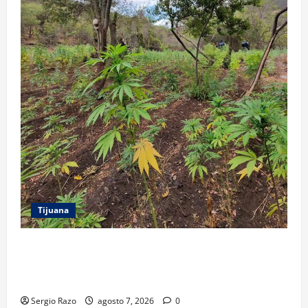
Tijuana
DENUNCIA CIUDADANA PERMITE LOCALIZAR
PLANTÍO; SE ASEGURARON MÁS DE 16 MIL PLANTAS
DE MARIHUANA
Sergio Razo
agosto 7, 2026
0