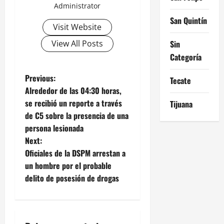
Administrator
San Quintín
Visit Website
View All Posts
Sin
Categoría
P
Previous:
Tecate
Alrededor de las 04:30 horas,
o
se recibió un reporte a través
Tijuana
de C5 sobre la presencia de una
s
persona lesionada
t
Next:
Oficiales de la DSPM arrestan a
n
un hombre por el probable
delito de posesión de drogas
a
v