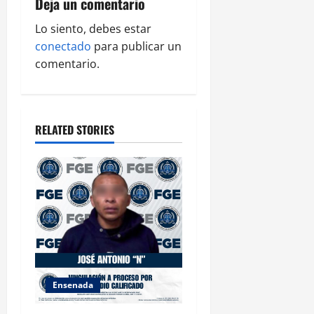
i
Deja un comentario
g
Lo siento, debes estar
conectado
para publicar un
a
comentario.
t
i
RELATED STORIES
o
n
Ensenada