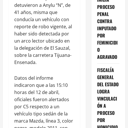
detuvieron a Anylu “N”, de
PROCESO
41 años, misma que
PENAL
conducía un vehículo con
CONTRA
reporte de robo vigente, al
IMPUTADO
haber sido detectada por
POR
un arco lector ubicado en
FEMINICIDI
la delegación de El Sauzal,
O
sobre la carretera Tijuana-
AGRAVADO
Ensenada.
FISCALÍA
GENERAL
Datos del informe
DEL ESTADO
indicaron que a las 15:10
LOGRA
horas del 12 de abril,
VINCULACI
oficiales fueron alertados
ÓN A
por C5 respecto a un
PROCESO
vehículo tipo sedán de la
POR
marca Mazda, línea 3, color
HOMICIDIO
negro, modelo 2011, con