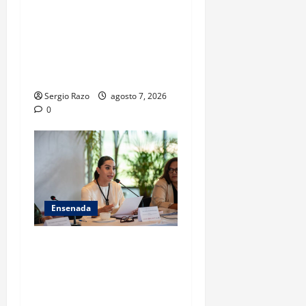
FISCALÍA GENERAL DEL
ESTADO LOGRA
VINCULACIÓN A PROCESO
POR HOMICIDIO
CALIFICADO
Sergio Razo
agosto 7, 2026
0
Ensenada
INICIA 3RA ASAMBLEA
NACIONAL DE AUTORIDADES
AMBIENTALES EN ENSENADA
BAJA CALIFORNIA