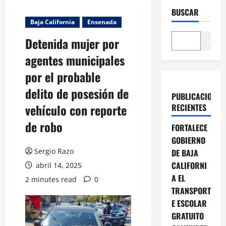
BUSCAR
Baja California
Ensenada
Detenida mujer por
Buscar
agentes municipales
por el probable
delito de posesión de
PUBLICACIONES
vehículo con reporte
RECIENTES
de robo
FORTALECE
GOBIERNO
Sergio Razo
DE BAJA
CALIFORNI
abril 14, 2025
A EL
2 minutes read
0
TRANSPORT
E ESCOLAR
GRATUITO