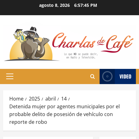
Skip
agosto 8, 2026
6:57:46 PM
to
content
VIDEO
Primary
Menu
Home
2025
abril
14
Detenida mujer por agentes municipales por el
probable delito de posesión de vehículo con
reporte de robo