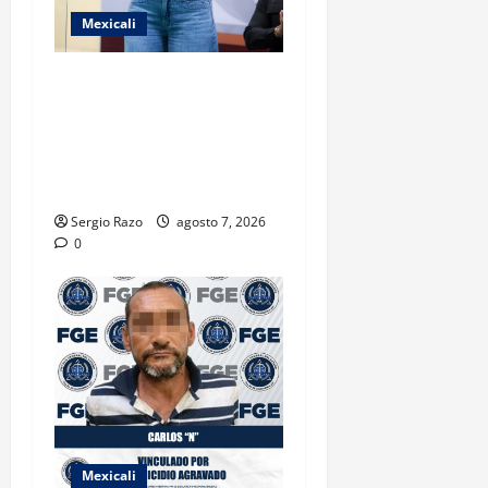
Mexicali
FORTALECE GOBIERNO DE
BAJA CALIFORNIA EL
TRANSPORTE ESCOLAR
GRATUITO COMUNDER PARA
ESTUDIANTES
Sergio Razo
agosto 7, 2026
0
Mexicali