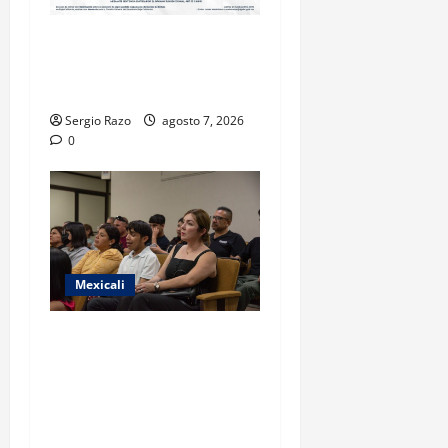
INICIA PROCESO PENAL
CONTRA IMPUTADO POR
FEMINICIDIO AGRAVADO
Sergio Razo
agosto 7, 2026
0
Mexicali
COBACH BC FORTALECE EL
ACOMPAÑAMIENTO DE
MADRES Y PADRES DE
FAMILIA CON
HERRAMIENTAS DIGITALES