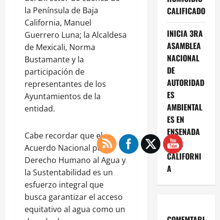
la Península de Baja
CALIFICADO
California, Manuel
INICIA 3RA
Guerrero Luna; la Alcaldesa
ASAMBLEA
de Mexicali, Norma
NACIONAL
Bustamante y la
DE
participación de
AUTORIDAD
representantes de los
ES
Ayuntamientos de la
AMBIENTAL
entidad.
ES EN
ENSENADA
Cabe recordar que el
BAJA
Acuerdo Nacional por el
CALIFORNI
Derecho Humano al Agua y
A
la Sustentabilidad es un
esfuerzo integral que
busca garantizar el acceso
equitativo al agua como un
COMEMTARIOS