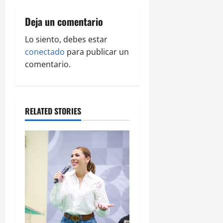
v
Deja un comentario
i
Lo siento, debes estar
g
conectado
para publicar un
comentario.
a
t
RELATED STORIES
i
o
n