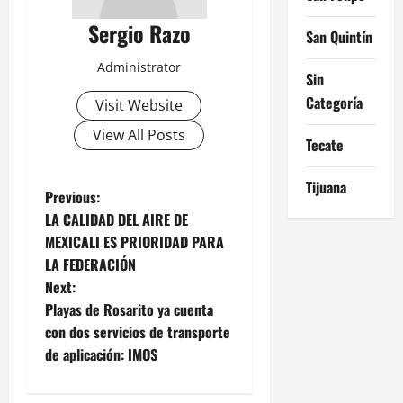
Sergio Razo
San Quintín
Administrator
Sin
Categoría
Visit Website
View All Posts
Tecate
Tijuana
P
Previous:
LA CALIDAD DEL AIRE DE
o
MEXICALI ES PRIORIDAD PARA
LA FEDERACIÓN
s
Next:
t
Playas de Rosarito ya cuenta
con dos servicios de transporte
n
de aplicación: IMOS
a