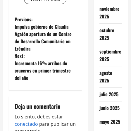
noviembre
2025
P
Previous:
Impulsa gobierno de Claudia
octubre
o
Agatón apertura de un Centro
2025
de Desarrollo Comunitario en
s
Eréndira
septiembre
t
Next:
2025
Incrementa 16% arribos de
n
cruceros en primer trimestre
agosto
del año
a
2025
v
julio 2025
i
Deja un comentario
junio 2025
g
Lo siento, debes estar
mayo 2025
conectado
para publicar un