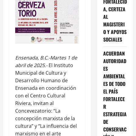
FORTALECID
A, CERTEZA
AL
MAGISTERI
O Y APOYOS
SOCIALES
ACUERDAN
Ensenada, B.C.-Martes 1 de
AUTORIDAD
abril de 2025.-
El Instituto
ES
Municipal de Cultura y
AMBIENTAL
Desarrollo Humano de
ES DE TODO
Ensenada en coordinación
EL PAÍS
con el Centro Cultural
FORTALECE
Riviera, invitan al
R
Concevezatorio: “La
ESTRATEGIA
concepción marxista de la
DE
cultura” y “La influencia del
CONSERVAC
marxismo en el arte