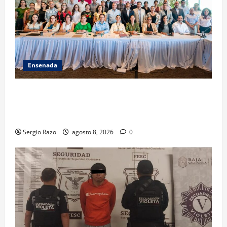
Ensenada
ACUERDAN AUTORIDADES AMBIENTALES DE TODO EL
PAÍS FORTALECER ESTRATEGIA DE CONSERVACIÓN Y
RESTAURACIÓN
Sergio Razo
agosto 8, 2026
0