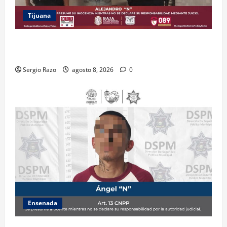
Tijuana
BRINDA ESCUADRÓN VIOLETA PROTECCIÓN A
ADOLESCENTE VIOLENTADA POR SU PAREJA
Sergio Razo
agosto 8, 2026
0
Ensenada