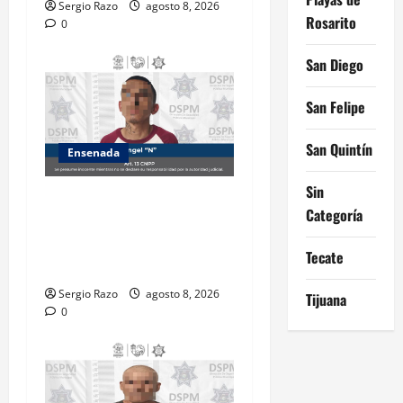
Sergio Razo
agosto 8, 2026
Rosarito
0
San Diego
San Felipe
San Quintín
Ensenada
Sin
Detiene la DSPM a probable
Categoría
responsable por presuntos
delitos contra la salud tras
Tecate
intervención de tránsito
Sergio Razo
agosto 8, 2026
Tijuana
0