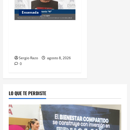
Ensenada
Es detenido masculino por
el probable delito de
violencia familiar en el
poblado Francisco Zarco
Sergio Razo
agosto 8, 2026
0
LO QUE TE PERDISTE