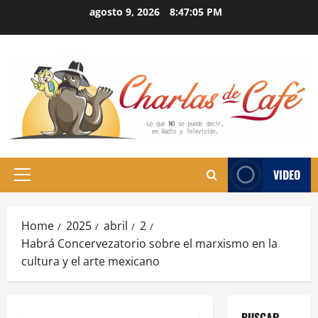
Skip
agosto 9, 2026
8:47:06 PM
to
content
VIDEO
Primary
Menu
Home
2025
abril
2
Habrá Concervezatorio sobre el marxismo en la
cultura y el arte mexicano
BUSCAR