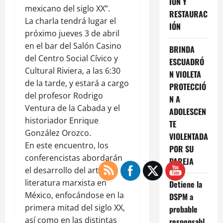
IÓN Y
mexicano del siglo XX”.
RESTAURAC
La charla tendrá lugar el
IÓN
próximo jueves 3 de abril
en el bar del Salón Casino
BRINDA
del Centro Social Cívico y
ESCUADRÓ
Cultural Riviera, a las 6:30
N VIOLETA
de la tarde, y estará a cargo
PROTECCIÓ
del profesor Rodrigo
N A
Ventura de la Cabada y el
ADOLESCEN
historiador Enrique
TE
González Orozco.
VIOLENTADA
En este encuentro, los
POR SU
conferencistas abordarán
PAREJA
el desarrollo del arte y la
literatura marxista en
Detiene la
México, enfocándose en la
DSPM a
primera mitad del siglo XX,
probable
así como en las distintas
responsabl