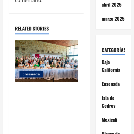
a
comentario.
abril 2025
t
marzo 2025
i
RELATED STORIES
o
n
CATEGORÍAS
Baja
California
Ensenada
Ensenada
ACUERDAN AUTORIDADES
AMBIENTALES DE TODO EL
Isla de
PAÍS FORTALECER
Cedros
ESTRATEGIA DE
CONSERVACIÓN Y
Mexicali
RESTAURACIÓN
Playas de