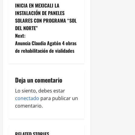
P
INICIA EN MEXICALI LA
o
INSTALACIÓN DE PANELES
SOLARES CON PROGRAMA “SOL
s
DEL NORTE”
t
Next:
Anuncia Claudia Agatón 4 obras
n
de rehabilitación de vialidades
a
v
Deja un comentario
i
Lo siento, debes estar
g
conectado
para publicar un
comentario.
a
t
RELATED STORIES