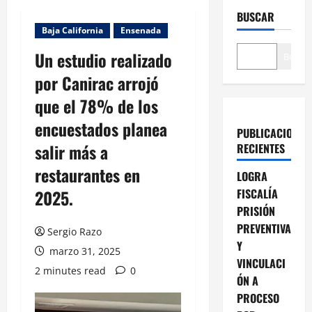
BUSCAR
Baja California
Ensenada
Un estudio realizado
Buscar
por Canirac arrojó
que el 78% de los
encuestados planea
PUBLICACIONES
salir más a
RECIENTES
restaurantes en
LOGRA
2025.
FISCALÍA
PRISIÓN
PREVENTIVA
Sergio Razo
Y
marzo 31, 2025
VINCULACI
2 minutes read
0
ÓN A
PROCESO