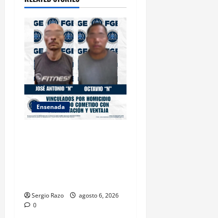
i
o
n
Ensenada
OBTIENE FISCALÍA
VINCULACIÓN A PROCESO
CONTRA DOS HOMBRES
POR HOMICIDIO
CALIFICADO
Sergio Razo
agosto 6, 2026
0