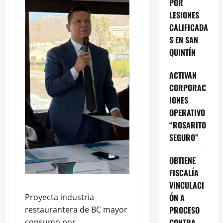
POR
LESIONES
CALIFICADA
S EN SAN
QUINTÍN
ACTIVAN
CORPORAC
IONES
OPERATIVO
“ROSARITO
SEGURO”
OBTIENE
FISCALÍA
VINCULACI
ÓN A
Proyecta industria
PROCESO
restaurantera de BC mayor
CONTRA
consumo por