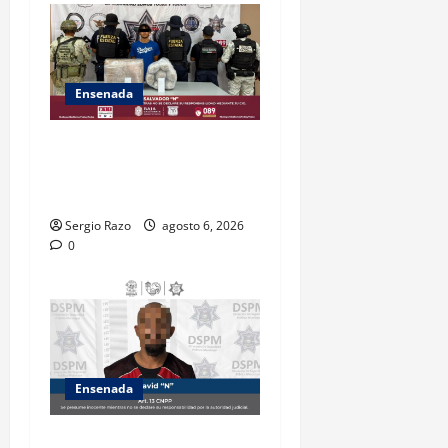
Ensenada
ASEGURA FUERZA ESTATAL
AL “KRIKEN” EN VALLE DE
GUADALUPE
Sergio Razo
agosto 6, 2026
0
Ensenada
Es asegurado hombre por