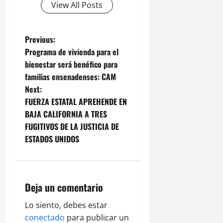
View All Posts
P
Previous:
Programa de vivienda para el
o
bienestar será benéfico para
familias ensenadenses: CAM
s
Next:
t
FUERZA ESTATAL APREHENDE EN
BAJA CALIFORNIA A TRES
n
FUGITIVOS DE LA JUSTICIA DE
ESTADOS UNIDOS
a
v
i
Deja un comentario
g
Lo siento, debes estar
conectado
para publicar un