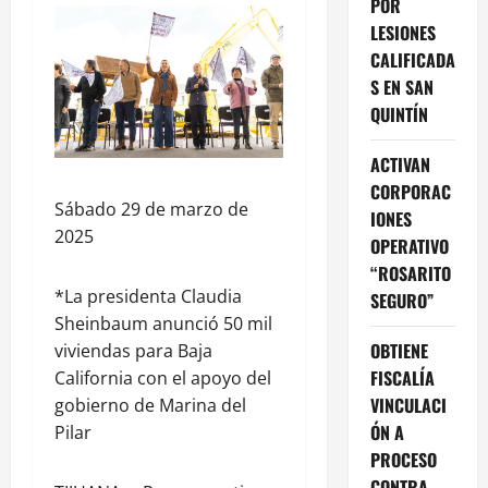
POR
LESIONES
CALIFICADA
S EN SAN
QUINTÍN
ACTIVAN
CORPORAC
Sábado 29 de marzo de
IONES
2025
OPERATIVO
“ROSARITO
*La presidenta Claudia
SEGURO”
Sheinbaum anunció 50 mil
OBTIENE
viviendas para Baja
FISCALÍA
California con el apoyo del
VINCULACI
gobierno de Marina del
ÓN A
Pilar
PROCESO
CONTRA