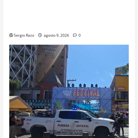
informa que, por trabajos de la CESPE, del 9 al 11 de
agosto se cerrará temporalmente la avenida
Reforma, entre el bulevar Ramírez Méndez y la
avenida Diamante, en sentido sur-norte.
Sergio Razo
agosto 9, 2026
0