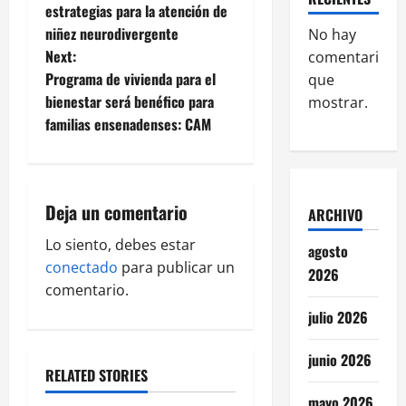
o
estrategias para la atención de
niñez neurodivergente
No hay
s
Next:
comentarios
t
Programa de vivienda para el
que
bienestar será benéfico para
mostrar.
n
familias ensenadenses: CAM
a
v
Deja un comentario
ARCHIVO
i
Lo siento, debes estar
agosto
g
conectado
para publicar un
2026
comentario.
a
julio 2026
t
junio 2026
RELATED STORIES
i
mayo 2026