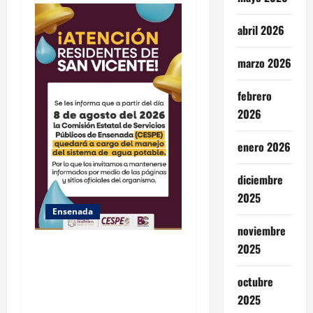
o
abril 2026
n
marzo 2026
febrero
2026
enero 2026
diciembre
2025
Ensenada
noviembre
GARANTIZA GOBIERNO DE
2025
BAJA CALIFORNIA ACCESO
octubre
AL AGUA EN SAN VICENTE
2025
CON OPERACIÓN DIRECTA