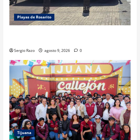
Playas de Rosarito
FUERZA ESTATAL APOYA VIGILANCIA EN BAJA BEACH
FEST; PRIMER NOCHE EN CALMA
Sergio Razo
agosto 9, 2026
0
Tijuana