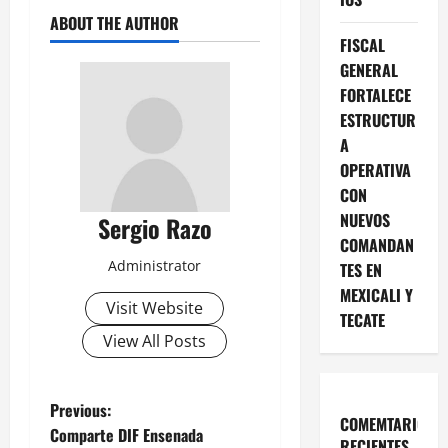
ABOUT THE AUTHOR
FISCAL
GENERAL
FORTALECE
ESTRUCTUR
A
OPERATIVA
CON
NUEVOS
Sergio Razo
COMANDAN
Administrator
TES EN
MEXICALI Y
Visit Website
TECATE
View All Posts
P
Previous:
COMEMTARIOS
Comparte DIF Ensenada
RECIENTES