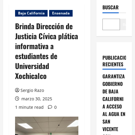
BUSCAR
Baja California
Ensenada
Brinda Dirección de
Buscar
Justicia Cívica plática
informativa a
estudiantes de
PUBLICACIONES
Universidad
RECIENTES
Xochicalco
GARANTIZA
GOBIERNO
Sergio Razo
DE BAJA
CALIFORNI
marzo 30, 2025
A ACCESO
1 minute read
0
AL AGUA EN
SAN
VICENTE