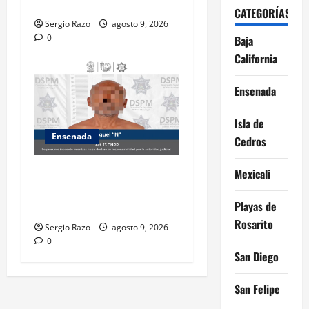
sentido sur-norte.
CATEGORÍAS
Sergio Razo
agosto 9, 2026
0
Baja
California
Ensenada
Isla de
Ensenada
Cedros
Atiende Policía Municipal
Mexicali
reporte y detiene a hombre
Playas de
por probable allanamiento
Rosarito
Sergio Razo
agosto 9, 2026
0
San Diego
San Felipe