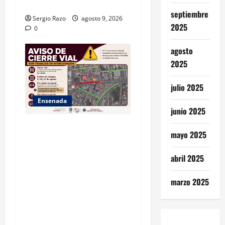
DE CESPE
septiembre
Sergio Razo
agosto 9, 2026
2025
0
agosto
2025
julio 2025
Ensenada
junio 2025
La Dirección de Seguridad
mayo 2025
Pública Municipal informa
que, por trabajos de la
abril 2025
CESPE, del 9 al 11 de agosto
se cerrará temporalmente la
marzo 2025
avenida Reforma, entre el
bulevar Ramírez Méndez y la
avenida Diamante, en