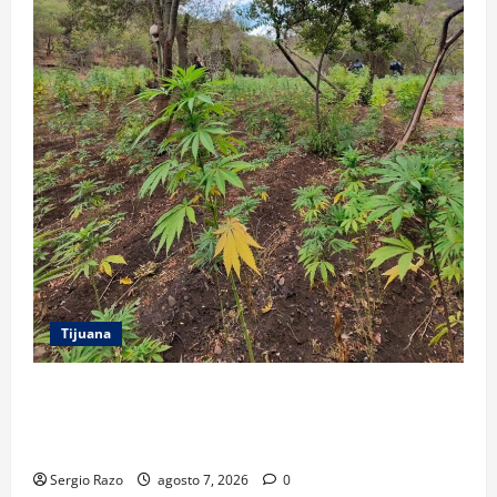
Tijuana
DENUNCIA CIUDADANA PERMITE LOCALIZAR
PLANTÍO; SE ASEGURARON MÁS DE 16 MIL PLANTAS
DE MARIHUANA
Sergio Razo
agosto 7, 2026
0