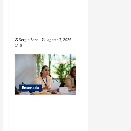
FISCALÍA GENERAL DEL
ESTADO LOGRA
VINCULACIÓN A PROCESO
POR HOMICIDIO
CALIFICADO
Sergio Razo
agosto 7, 2026
0
Ensenada
INICIA 3RA ASAMBLEA
NACIONAL DE AUTORIDADES
AMBIENTALES EN ENSENADA
BAJA CALIFORNIA