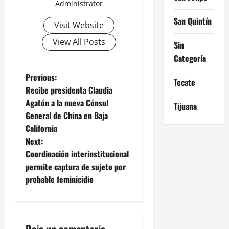
Administrator
San Quintín
Visit Website
View All Posts
Sin
Categoría
P
Previous:
Tecate
Recibe presidenta Claudia
o
Agatón a la nueva Cónsul
Tijuana
General de China en Baja
s
California
t
Next:
Coordinación interinstitucional
n
permite captura de sujeto por
probable feminicidio
a
v
Deja un comentario