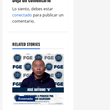
i
g
Lo siento, debes estar
conectado
para publicar un
a
comentario.
t
i
RELATED STORIES
o
n
Ensenada