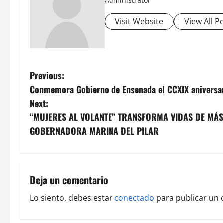
Administrator
Visit Website
View All P
P
Previous:
Conmemora Gobierno de Ensenada el CCXIX aniversario
o
Next:
s
“MUJERES AL VOLANTE” TRANSFORMA VIDAS DE MÁ
GOBERNADORA MARINA DEL PILAR
t
n
a
Deja un comentario
v
Lo siento, debes estar
conectado
para publicar un 