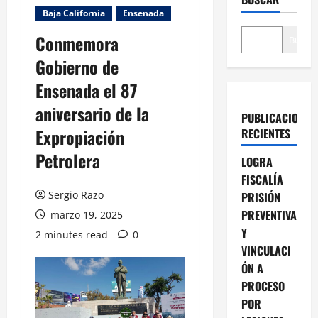
Baja California
Ensenada
Conmemora
Buscar
Gobierno de
Ensenada el 87
aniversario de la
PUBLICACIONES
Expropiación
RECIENTES
Petrolera
LOGRA
FISCALÍA
Sergio Razo
PRISIÓN
PREVENTIVA
marzo 19, 2025
Y
2 minutes read
0
VINCULACI
ÓN A
PROCESO
POR