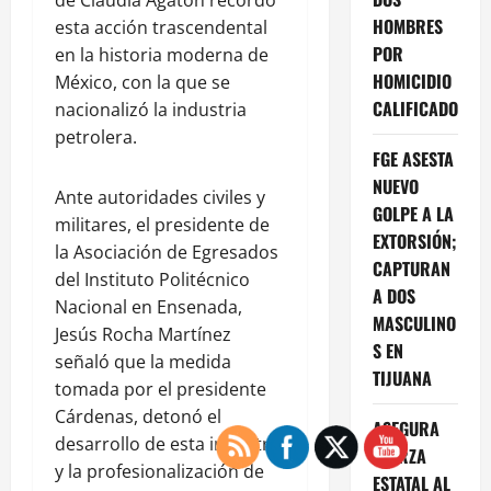
de Claudia Agatón recordó
HOMBRES
esta acción trascendental
POR
en la historia moderna de
HOMICIDIO
México, con la que se
CALIFICADO
nacionalizó la industria
petrolera.
FGE ASESTA
NUEVO
Ante autoridades civiles y
GOLPE A LA
militares, el presidente de
EXTORSIÓN;
la Asociación de Egresados
CAPTURAN
del Instituto Politécnico
A DOS
Nacional en Ensenada,
MASCULINO
Jesús Rocha Martínez
S EN
señaló que la medida
TIJUANA
tomada por el presidente
Cárdenas, detonó el
ASEGURA
desarrollo de esta industria
FUERZA
y la profesionalización de
ESTATAL AL