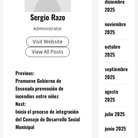
diciembre
2025
Sergio Razo
noviembre
Administrator
2025
Visit Website
octubre
View All Posts
2025
septiembre
P
Previous:
2025
Promueve Gobierno de
o
Ensenada prevención de
agosto
incendios entre niñez
s
2025
Next:
t
Inicia el proceso de integración
julio 2025
del Consejo de Desarrollo Social
n
Municipal
junio 2025