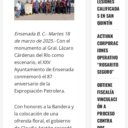
LESIONES
CALIFICADA
S EN SAN
QUINTÍN
Ensenada B. C.- Martes 18
ACTIVAN
de marzo de 2025.-
Con el
CORPORAC
monumento al Gral. Lázaro
IONES
Cárdenas del Río como
OPERATIVO
escenario, el XXV
“ROSARITO
Ayuntamiento de Ensenada
SEGURO”
conmemoró el 87
aniversario de la
OBTIENE
Expropiación Petrolera.
FISCALÍA
VINCULACI
ÓN A
Con honores a la Bandera y
PROCESO
la colocación de una
CONTRA
ofrenda floral, el gobierno
DOS