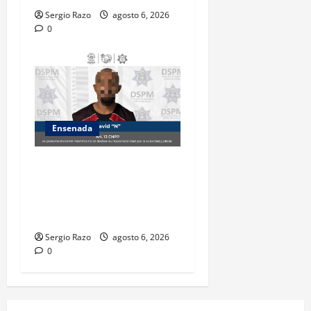
Sergio Razo
agosto 6, 2026
0
Ensenada
Es asegurado hombre por
probable posesión de droga
tras intervención preventiva
en Playa Ensenada
Sergio Razo
agosto 6, 2026
0