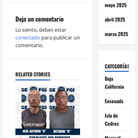
a
mayo 2025
v
Deja un comentario
abril 2025
i
Lo siento, debes estar
marzo 2025
g
conectado
para publicar un
comentario.
a
t
CATEGORÍAS
RELATED STORIES
i
Baja
California
o
Ensenada
n
Isla de
Cedros
Mexicali