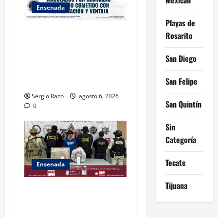
Ensenada
Playas de
OBTIENE FISCALÍA
Rosarito
VINCULACIÓN A PROCESO
CONTRA DOS HOMBRES
San Diego
POR HOMICIDIO
San Felipe
CALIFICADO
Sergio Razo
agosto 6, 2026
San Quintín
0
Sin
Categoría
Tecate
Ensenada
Tijuana
ASEGURA FUERZA ESTATAL
AL “KRIKEN” EN VALLE DE
GUADALUPE