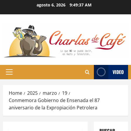
Skip
agosto 6, 2026
9:49:38 AM
to
content
VIDEO
Primary
Menu
Home
2025
marzo
19
Conmemora Gobierno de Ensenada el 87
aniversario de la Expropiación Petrolera
BUSCAR