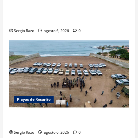
LOGRA FISCALÍA PRISIÓN PREVENTIVA Y
VINCULACIÓN A PROCESO POR LESIONES
CALIFICADAS EN SAN QUINTÍN
Sergio Razo
agosto 6, 2026
0
Playas de Rosarito
ACTIVAN CORPORACIONES OPERATIVO “ROSARITO
SEGURO”
Sergio Razo
agosto 6, 2026
0