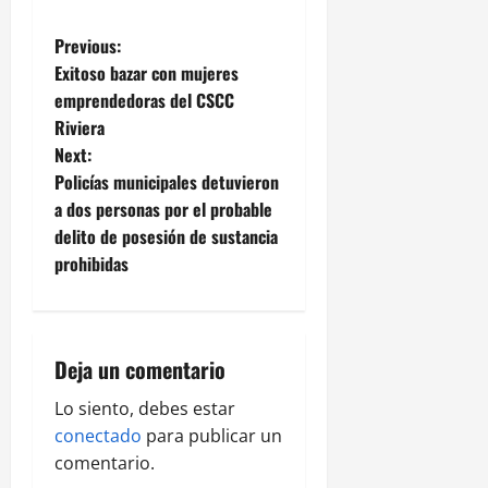
P
Previous:
Exitoso bazar con mujeres
o
emprendedoras del CSCC
Riviera
s
Next:
t
Policías municipales detuvieron
a dos personas por el probable
n
delito de posesión de sustancia
prohibidas
a
v
i
Deja un comentario
g
Lo siento, debes estar
conectado
para publicar un
a
comentario.