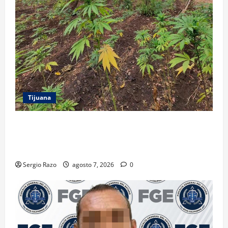
Tijuana
DENUNCIA CIUDADANA PERMITE LOCALIZAR
PLANTÍO; SE ASEGURARON MÁS DE 16 MIL PLANTAS
DE MARIHUANA
Sergio Razo
agosto 7, 2026
0