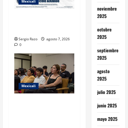
Mexicali
noviembre
2025
INICIA PROCESO PENAL
CONTRA IMPUTADO POR
octubre
FEMINICIDIO AGRAVADO
2025
Sergio Razo
agosto 7, 2026
0
septiembre
2025
agosto
2025
Mexicali
julio 2025
COBACH BC FORTALECE EL
junio 2025
ACOMPAÑAMIENTO DE
MADRES Y PADRES DE
mayo 2025
FAMILIA CON