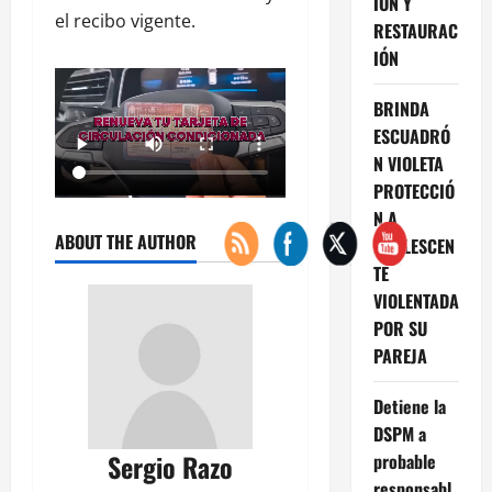
IÓN Y
el recibo vigente.
RESTAURAC
IÓN
BRINDA
ESCUADRÓ
N VIOLETA
PROTECCIÓ
N A
ABOUT THE AUTHOR
ADOLESCEN
TE
VIOLENTADA
POR SU
PAREJA
Detiene la
DSPM a
Sergio Razo
probable
responsabl