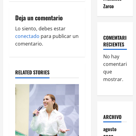
i
Zarco
g
Deja un comentario
a
Lo siento, debes estar
conectado
para publicar un
COMEMTARIOS
t
comentario.
RECIENTES
i
No hay
comentarios
o
que
RELATED STORIES
n
mostrar.
ARCHIVO
agosto