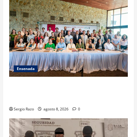
Ensenada
ACUERDAN AUTORIDADES AMBIENTALES DE TODO EL
PAÍS FORTALECER ESTRATEGIA DE CONSERVACIÓN Y
RESTAURACIÓN
Sergio Razo
agosto 8, 2026
0