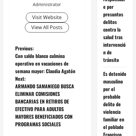
Administrator
e por
presuntos
Visit Website
delitos
View All Posts
contra la
salud tras
intervenció
P
Previous:
n de
Con saldo blanco culmina
tránsito
o
operativo en vacaciones de
semana mayor: Claudia Agatón
s
Es detenido
Next:
masculino
t
ARMANDO SAMANIEGO BUSCA
por el
ELIMINAR COMISIONES
probable
n
BANCARIAS EN RETIROS DE
delito de
EFECTIVO PARA ADULTOS
a
violencia
MAYORES BENEFICIADOS CON
familiar en
v
PROGRAMAS SOCIALES
el poblado
Francisco