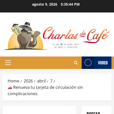
Skip
agosto 9, 2026
5:35:44 PM
to
content
VIDEO
Primary
Menu
Home
2026
abril
7
Renueva tu tarjeta de circulación sin
complicaciones.
BUSCAR